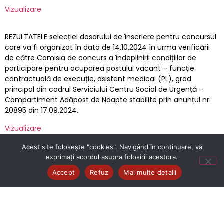
Vizualizare
REZULTATELE selecției dosarului de înscriere pentru concursul
care va fi organizat în data de 14.10.2024 în urma verificării
de către Comisia de concurs a îndeplinirii condițiilor de
participare pentru ocuparea postului vacant – funcție
contractuală de execuție, asistent medical (PL), grad
principal din cadrul Serviciului Centru Social de Urgență –
Compartiment Adăpost de Noapte stabilite prin anunțul nr.
20895 din 17.09.2024.
Vizualizare
Acest site folosește "cookies". Navigând în continuare, vă
ANUNT CONCURS
exprimați acordul asupra folosirii acestora.
Accept
Refuz
Mai multe detalii
ATRIBUTII SPECIFICE POSTULUI AS.MED
BIBLIOGRAFIE CONCURS