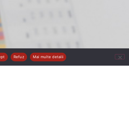
ept
Refuz
Mai multe detalii
 privați, respectiv serviciile