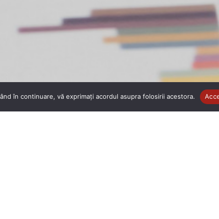
ând în continuare, vă exprimați acordul asupra folosirii acestora.
Acc
le și informațiile privind beneficiarii, furnizorii publici și