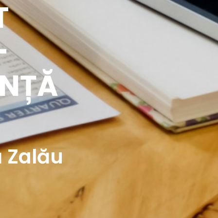
T
-
ENȚĂ
ă Zalău