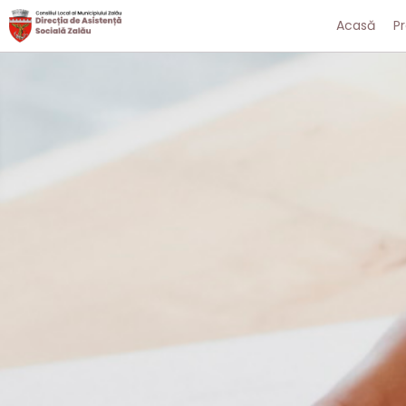
Acasă
P