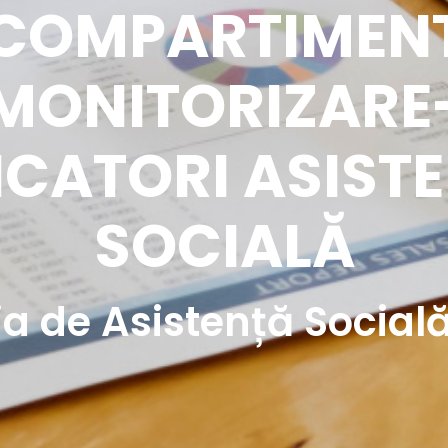
COMPARTIMEN
MONITORIZARE
ICATORI ASIST
SOCIALĂ
ia de Asistență Social