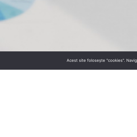
Acest site folosește "cookies". Navig
ATRIBUȚII :
– colectează, prelucrează, centralizează și sintetizează date