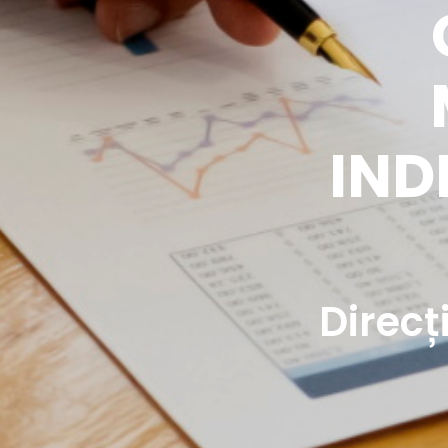
IND
Direcț