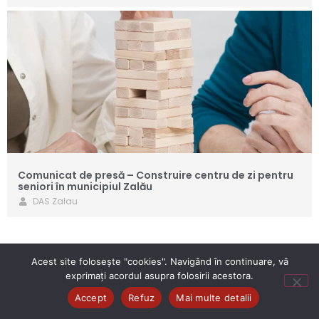
Comunicat de presă – Construire centru de zi pentru
seniori în municipiul Zalău
DAS Zalau
Acest site folosește "cookies". Navigând în continuare, vă
exprimați acordul asupra folosirii acestora.
© 2022. Toate drepturile rezervate.
DAS Zalău
.
Accept
Refuz
Mai multe detalii