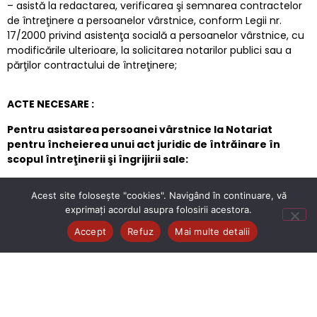
– asistă la redactarea, verificarea şi semnarea contractelor
de întreţinere a persoanelor vârstnice, conform Legii nr.
17/2000 privind asistenţa socială a persoanelor vârstnice, cu
modificările ulterioare, la solicitarea notarilor publici sau a
părţilor contractului de întreţinere;
ACTE NECESARE :
Pentru asistarea persoanei vârstnice la Notariat
pentru încheierea unui act juridic de întrăinare în
scopul întreţinerii şi îngrijirii sale:
– cerere (din partea persoanei vârstnice) care să cuprindă
Acest site folosește "cookies". Navigând în continuare, vă
datele de identificare ale persoanei vârstnice şi ale
exprimați acordul asupra folosirii acestora.
persoanei întreţinătoare, notarul la care se va încheia actul
şi tipul actului care urmează a se încheia (cerere – tip);
Accept
Refuz
Mai multe detalii
– copie act de identitate persoană vârstnică;
– certificat de deces soț/soție, după caz;
– copie talon pensie;
– copie act de proprietate a locuinţei (unde este cazul şi a
actului de moştenire şi a tuturor actelor care atestă