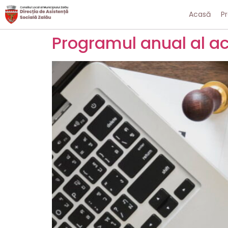
Acasă
P
Programul anual al ach