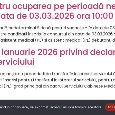
tru ocuparea pe perioadă n
data de 03.03.2026 ora 10:00
dă nedeterminată două posturi vacante – în data de 03
re candidații înscriși la concursul din data de 03.03.202
sistent medical (PL) și asistent medical (PL) debutant, din
ianuarie 2026 privind decla
erviciului
declanșarea procedurii de transfer în interesul serviciu
i înscriși pentru transferul în interesul serviciului, pentru
 (PL), grad principal din cadrul Serviciului Cabinete Medi
ând în continuare, vă exprimați acordul asupra folosirii acestora.
Acc
© 2022. Toate drepturile rezervate.
DAS Zalău
.