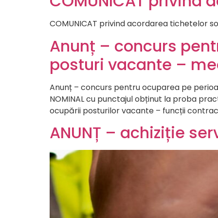
COMUNICAT privind aco
COMUNICAT privind acordarea tichetelor soc
Anunț – concurs pent
posturi vacante – med
Anunț – concurs pentru ocuparea pe perioad
NOMINAL cu punctajul obținut la proba pract
ocupării posturilor vacante – funcții contra
ANUNȚ – achiziție serv