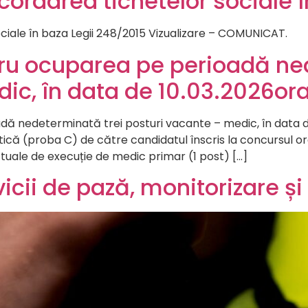
rdarea tichetelor sociale î
iale în baza Legii 248/2015 Vizualizare – COMUNICAT.
ru ocuparea pe perioadă ne
ic, în data de 10.03.2026ora
ă nedeterminată trei posturi vacante – medic, în data d
ică (proba C) de către candidatul înscris la concursul or
ctuale de execuție de medic primar (1 post) […]
icii de pază, monitorizare și