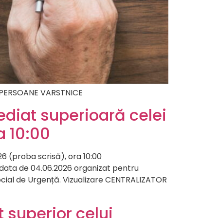
RU PERSOANE VARSTNICE
diat superioară celei
a 10:00
6 (proba scrisă), ora 10:00
 data de 04.06.2026 organizat pentru
Social de Urgență. Vizualizare CENTRALIZATOR
 superior celui