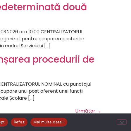
edeterminată două
.03.2026 ora 10:00 CENTRALIZATORUL
6 organizat pentru ocuparea posturilor
 cadrul Serviciului […]
nșarea procedurii de
lui CENTRALIZATORUL NOMINAL cu punctajul
 ocupare unui post aferent unei funcții
cale Școlare […]
Următor
→
ept
Refuz
Mai multe detalii