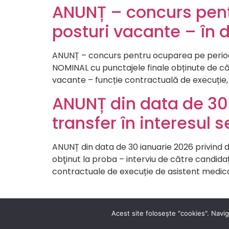
ANUNȚ – concurs pen
posturi vacante – în 
ANUNȚ – concurs pentru ocuparea pe perioa
NOMINAL cu punctajele finale obținute de căt
vacante – funcție contractuală de execuție, a
ANUNȚ din data de 30 
transfer în interesul s
ANUNȚ din data de 30 ianuarie 2026 privind 
obţinut la proba – interviu de către candidați
contractuale de execuție de asistent medical
Acest site folosește "cookies". Navig