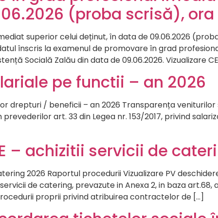
.06.2026 (proba scrisă), ora 
diat superior celui deținut, în data de 09.06.2026 (prob
atul înscris la examenul de promovare în grad profesional
Asistență Socială Zalău din data de 09.06.2026. Vizualizare
alariale pe functii – an 2026
 altor drepturi / beneficii – an 2026 Transparența veniturilo
prevederilor art. 33 din Legea nr. 153/2017, privind salariz
– achizitii servicii de cater
atering 2026 Raportul procedurii Vizualizare PV deschidere
vicii de catering, prevazute in Anexa 2, in baza art.68, alin.(1
rocedurii proprii privind atribuirea contractelor de […]