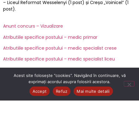
– Liceul Reformat Wesselenyi (1 post) și Creșa „Voinicel” (1
post).
Anunt concurs – Vizualizare
Atributiile specifice postului – medic primar
Atributiile specifice postului – medic specialist crese
Atributiile specifice postului – medic specialist liceu
Bibliografia si tematica – medic specialist
Acest site folosește "cookies". Navigând în continuare, vă
Bibliografie si tematica – medic primar
exprimați acordul asupra folosirii acestora.
Accept
Refuz
Mai multe detalii
Consimtamant
Formular de inscriere