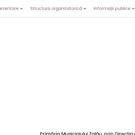
rezentare
Structura organizatorică
Informații publice
Primăria Municipiului Zalău, prin Direcția