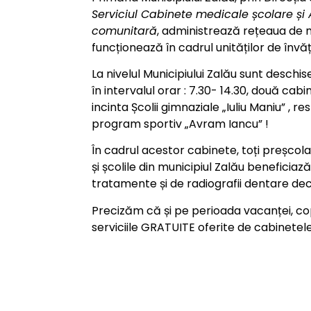
Serviciul Cabinete medicale școlare și
comunitară
, administrează rețeaua de 
funcționează în cadrul unităților de înv
La nivelul Municipiului Zalău sunt desch
în intervalul orar : 7.30- 14.30, două ca
incinta Școlii gimnaziale „Iuliu Maniu” , re
program sportiv „Avram Iancu” !
În cadrul acestor cabinete, toți preșcolarii
și școlile din municipiul Zalău beneficiaz
tratamente și de radiografii dentare de
Precizăm că și pe perioada vacanței, copii
serviciile GRATUITE oferite de cabinetel