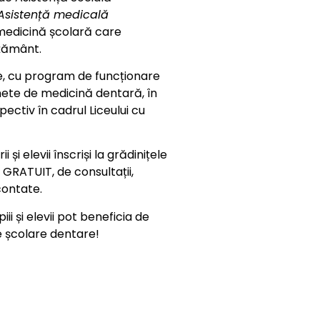
 Asistență medicală
medicină școlară care
ățământ.
ise, cu program de funcționare
binete de medicină dentară, în
spectiv în cadrul Liceului cu
 și elevii înscriși la grădinițele
ă GRATUIT, de consultații,
contate.
i și elevii pot beneficia de
e școlare dentare!