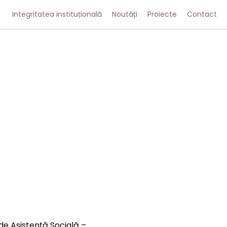
Integritatea instituțională
Noutăți
Proiecte
Contact
 de Asistență Socială –