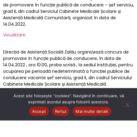
de promovare în funcție publică de conducere – șef serviciu,
grad II, din cadrul Serviciul Cabinete Medicale Școlare și
Asistență Medicală Comunitară, organizat în data de
14.04.2022.
Vizualizare
Direcția de Asistență Socială Zalău organizează concurs de
promovare în funcție publică de conducere, în data de
14.04.2022 , ora 10:00, proba scrisă , la sediul instituției, pentru
ocuparea pe perioadă nedeterminată a funcției publice de
conducere vacante șef serviciu, grad II, din cadrul Serviciului
Cabinete Medicale Școlare și Asistență Medicală
Comunitară.
Acest site folosește "cookies". Navigând în continuare, vă
Detalii
exprimați acordul asupra folosirii acestora.
Accept
Refuz
Mai multe detalii
Consimtamant
Formular inscriere